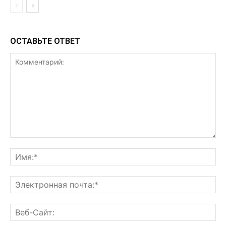
ОСТАВЬТЕ ОТВЕТ
Комментарий:
Им
Эл
поч
Ве
Са