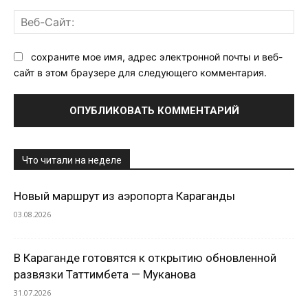
Ве
Са
сохраните мое имя, адрес электронной почты и веб-
сайт в этом браузере для следующего комментария.
Что читали на неделе
Новый маршрут из аэропорта Караганды
03.08.2026
В Караганде готовятся к открытию обновленной
развязки Таттимбета — Муканова
31.07.2026