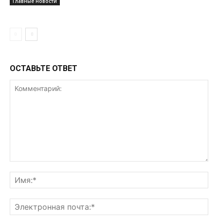
Главные новости
ОСТАВЬТЕ ОТВЕТ
Комментарий:
Им
Эл
поч