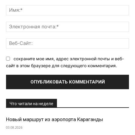
Комментарий:
Им
Эл
поч
Ве
Са
сохраните мое имя, адрес электронной почты и веб-
сайт в этом браузере для следующего комментария.
Что читали на неделе
Новый маршрут из аэропорта Караганды
03.08.2026