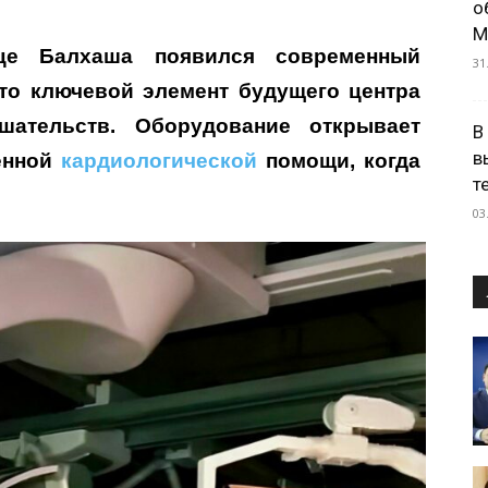
о
М
це Балхаша появился современный
31
то ключевой элемент будущего центра
шательств. Оборудование открывает
В
в
енной
кардиологической
помощи, когда
т
03