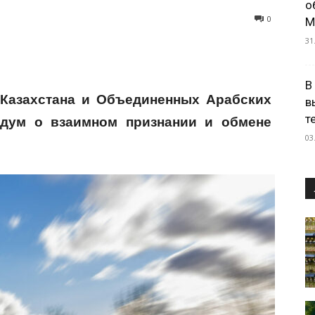
о
0
М
31
В
 Казахстана и Объединенных Арабских
в
т
дум о взаимном признании и обмене
03