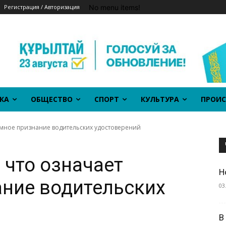
No menu items!
Регистрация / Авторизация
КА
ОБЩЕСТВО
СПОРТ
КУЛЬТУРА
ПРОИС
аимное признание водительских удостоверений
 что означает
Н
ние водительских
03
В