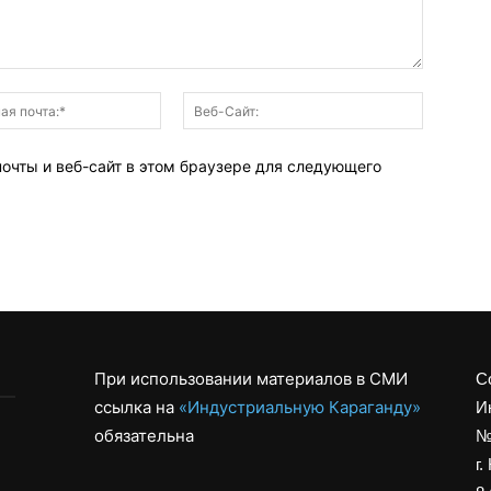
Электронная
Веб-
почта:*
Сайт:
почты и веб-сайт в этом браузере для следующего
При использовании материалов в СМИ
С
ссылка на
«Индустриальную Караганду»
И
обязательна
№
г.