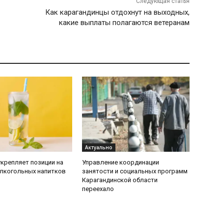
Следующая статья
Как карагандинцы отдохнут на выходных,
какие выплаты полагаются ветеранам
Актуально
укрепляет позиции на
Управление координации
лкогольных напитков
занятости и социальных программ
Карагандинской области
переехало