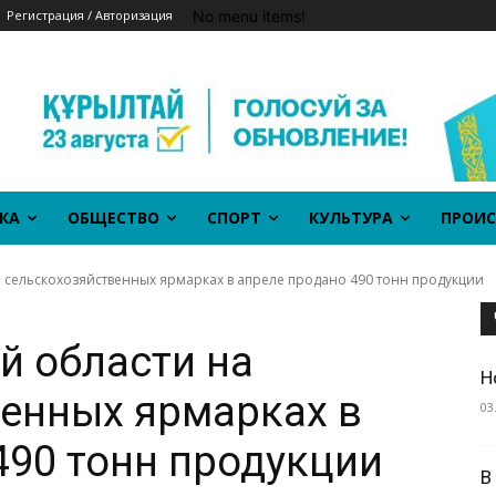
No menu items!
Регистрация / Авторизация
КА
ОБЩЕСТВО
СПОРТ
КУЛЬТУРА
ПРОИС
 сельскохозяйственных ярмарках в апреле продано 490 тонн продукции
й области на
Н
енных ярмарках в
03
490 тонн продукции
В