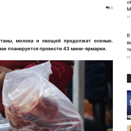
о
0
М
31
В
етаны, молока и овощей продолжат осенью.
в
 мае планируется провести 43 мини-ярмарки.
т
03