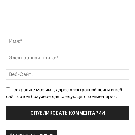
Комментарий:
Им
Эл
поч
Ве
Са
сохраните мое имя, адрес электронной почты и веб-
сайт в этом браузере для следующего комментария.
Что читали на неделе