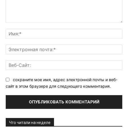
Комментарий:
Им
Эл
поч
Ве
Са
сохраните мое имя, адрес электронной почты и веб-
сайт в этом браузере для следующего комментария.
Что читали на неделе