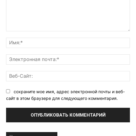
Комментарий:
Им
Эл
поч
Ве
Са
сохраните мое имя, адрес электронной почты и веб-
сайт в этом браузере для следующего комментария.