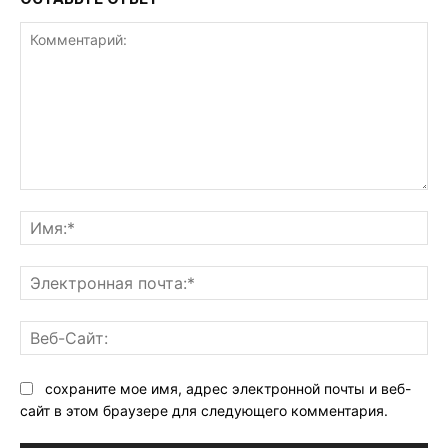
Комментарий:
Им
Эл
поч
Ве
Са
сохраните мое имя, адрес электронной почты и веб-
сайт в этом браузере для следующего комментария.