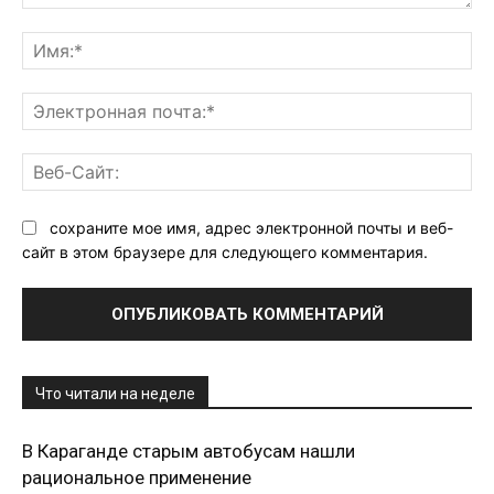
Комментарий:
Им
Эл
поч
Ве
Са
сохраните мое имя, адрес электронной почты и веб-
сайт в этом браузере для следующего комментария.
Что читали на неделе
В Караганде старым автобусам нашли
рациональное применение