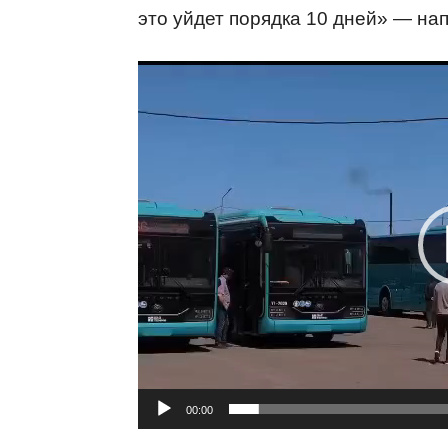
это уйдет порядка 10 дней» — нап
В
и
д
е
о
п
л
е
е
р
00:00