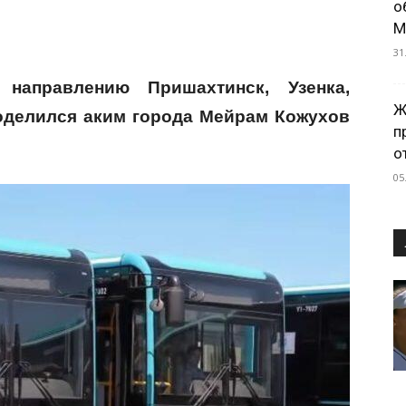
о
М
31
направлению Пришахтинск, Узенка,
Ж
оделился аким города Мейрам Кожухов
п
о
05