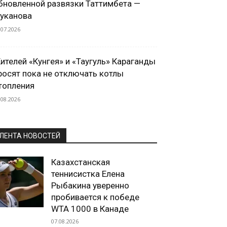
бновленной развязки Таттимбета —
уканова
.07.2026
ителей «Кунгея» и «Таугуль» Караганды
росят пока не отключать котлы
топления
.08.2026
ЛЕНТА НОВОСТЕЙ
Казахстанская
теннисистка Елена
Рыбакина уверенно
пробивается к победе
WTA 1000 в Канаде
07.08.2026