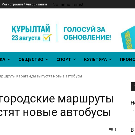
No menu items!
Регистрация / Авторизация
КА
ОБЩЕСТВО
СПОРТ
КУЛЬТУРА
ПРОИС
аршруты Караганды выпустят новые автобусы
 городские маршруты
Н
тят новые автобусы
03
В
1