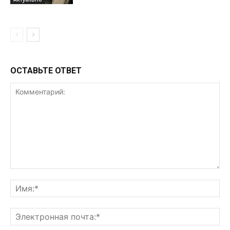
ОСТАВЬТЕ ОТВЕТ
Комментарий:
Им
Эл
поч