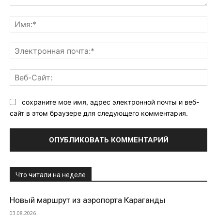
Комментарий:
Им
Эл
поч
Ве
Са
сохраните мое имя, адрес электронной почты и веб-
сайт в этом браузере для следующего комментария.
Что читали на неделе
Новый маршрут из аэропорта Караганды
03.08.2026