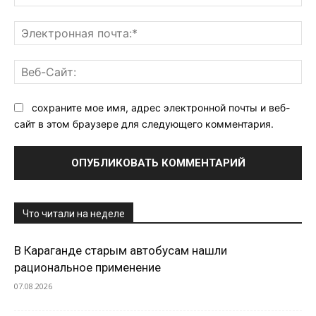
Эл
поч
Ве
Са
сохраните мое имя, адрес электронной почты и веб-
сайт в этом браузере для следующего комментария.
Что читали на неделе
В Караганде старым автобусам нашли
рациональное применение
07.08.2026