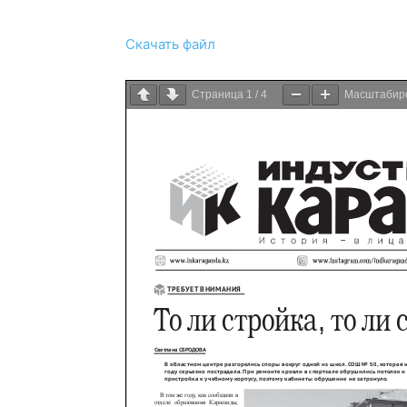
Скачать файл
Страница
1
/
4
Масштабир