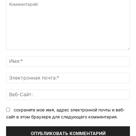
Комментарий:
Им
Эл
поч
Ве
Са
сохраните мое имя, адрес электронной почты и веб-
сайт в этом браузере для следующего комментария.