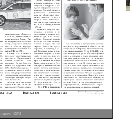
ование
100%