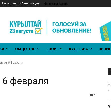
No menu items!
Регистрация / Авторизация
КА
ОБЩЕСТВО
СПОРТ
КУЛЬТУРА
ПРОИС
р от 6 февраля
 6 февраля
Н
03
0
В