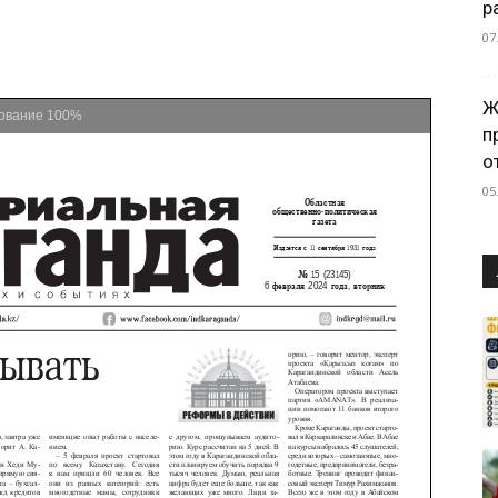
р
07
Ж
ование
100%
п
о
05