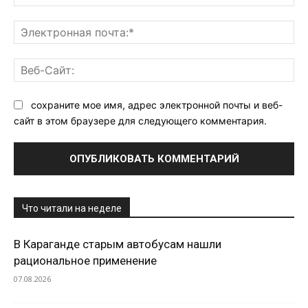
Эл
поч
Ве
Са
сохраните мое имя, адрес электронной почты и веб-
сайт в этом браузере для следующего комментария.
Что читали на неделе
В Караганде старым автобусам нашли
рациональное применение
07.08.2026