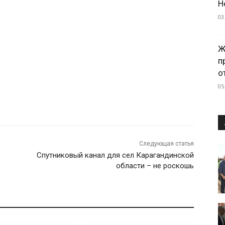
Н
03
Ж
п
о
05
Следующая статья
Спутниковый канал для сел Карагандинской
области – не роскошь