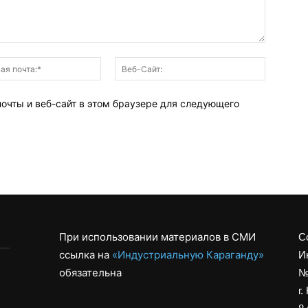
Электронная
Веб-
почта:*
Сайт:
почты и веб-сайт в этом браузере для следующего
При использовании материалов в СМИ
С
ссылка на
«Индустриальную Караганду»
И
обязательна
№
г.