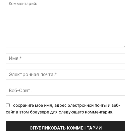
Комментарий:
Им
Эл
поч
Ве
Са
сохраните мое имя, адрес электронной почты и веб-
сайт в этом браузере для следующего комментария.