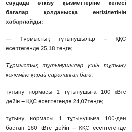
саудада өткізу қызметтеріне келесі
бағалар қолданысқа енгізілетінін
хабарлайды:
— Тұрмыстық тұтынушылар – ҚҚС
есептегенде 25,18 теңге;
Тұрмыстық тұтынушылар үшін тұтыну
көлеміне қарай сараланған баға:
тұтыну нормасы 1 тұтынушыға 100 кВтс
дейін – ҚҚС есептегенде 24,07теңге;
тұтыну нормасы 1 тұтынушыға 100-ден
бастап 180 кВтс дейін – ҚҚС есептегенде