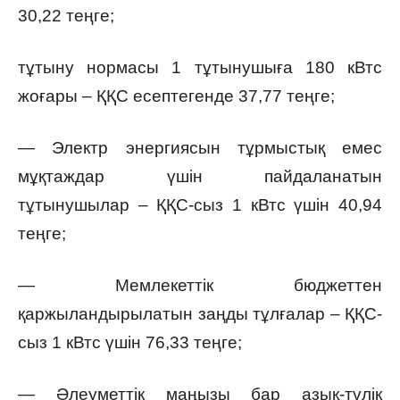
30,22 теңге;
тұтыну нормасы 1 тұтынушыға 180 кВтс
жоғары – ҚҚС есептегенде 37,77 теңге;
— Электр энергиясын тұрмыстық емес
мұқтаждар үшін пайдаланатын
тұтынушылар – ҚҚС-сыз 1 кВтс үшін 40,94
теңге;
— Мемлекеттік бюджеттен
қаржыландырылатын заңды тұлғалар – ҚҚС-
сыз 1 кВтс үшін 76,33 теңге;
— Әлеуметтiк маңызы бар азық-түлiк