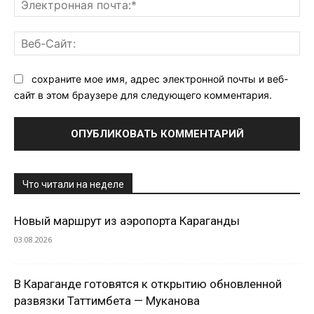
поч
Ве
Са
сохраните мое имя, адрес электронной почты и веб-
сайт в этом браузере для следующего комментария.
Что читали на неделе
Новый маршрут из аэропорта Караганды
03.08.2026
В Караганде готовятся к открытию обновленной
развязки Таттимбета — Муканова