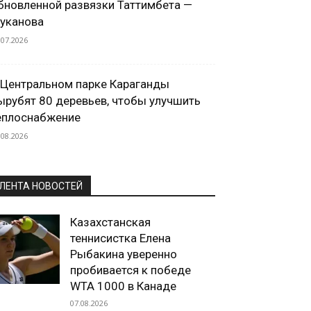
бновленной развязки Таттимбета —
уканова
.07.2026
 Центральном парке Караганды
ырубят 80 деревьев, чтобы улучшить
еплоснабжение
.08.2026
ЛЕНТА НОВОСТЕЙ
Казахстанская
теннисистка Елена
Рыбакина уверенно
пробивается к победе
WTA 1000 в Канаде
07.08.2026