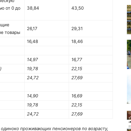
ческую
ю от 0 до
38,84
43,50
ящие
26,17
29,31
ые товары
16,48
18,46
14,97
16,77
)
19,78
22,15
24,72
27,69
14,90
16,69
19,78
22,15
24,72
27,69
 одиноко проживающих пенсионеров по возрасту,