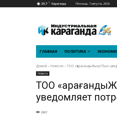
C
Пятница, 7 августа, 2026
25.7
Караганда
ГЛАВНАЯ
ПОЛИТИКА
ЭКОНОМИ
Домой
Новости
ТОО «ҚарағандыЖылуСбыт» уве
Новости
ТОО «Қарағанды
уведомляет потр
2087