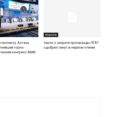
Новости
интеллекту: Астана
Закон о запрете пропаганды ЛГБТ
пнейший горно-
одобрил сенат в первом чтении
ический конгресс AMM