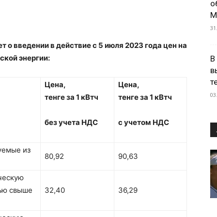
о
М
31
о введении в действие с 5 июля 2023 года цен на
ской энергии:
В
в
т
Цена,
Цена,
03
тенге за 1 кВтч
тенге за 1 кВтч
без учета НДС
с учетом НДС
уемые из
80,92
90,63
ческую
ью свыше
32,40
36,29