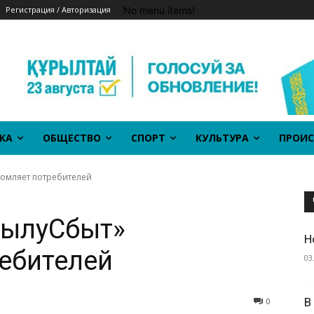
No menu items!
Регистрация / Авторизация
КА
ОБЩЕСТВО
СПОРТ
КУЛЬТУРА
ПРОИС
домляет потребителей
ЖылуСбыт»
Н
ебителей
03
В
0