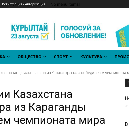
No menu items!
Регистрация / Авторизация
КА
ОБЩЕСТВО
СПОРТ
КУЛЬТУРА
ПРОИС
ахстана танцевальная пара из Караганды стала победителем чемпионата м
ии Казахстана
Н
ра из Караганды
03
ем чемпионата мира
В