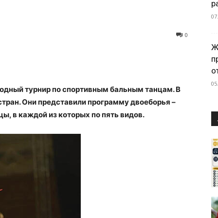
р
07
0
Ж
п
о
05
одный турнир по спортивным бальным танцам. В
стран. Они представили программу двоеборья –
ы, в каждой из которых по пять видов.