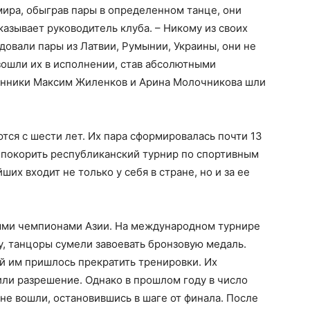
мира, обыграв пары в определенном танце, они
казывает руководитель клуба. – Никому из своих
довали пары из Латвии, Румынии, Украины, они не
взошли их в исполнении, став абсолютными
анники Максим Жиленков и Арина Молочникова шли
тся с шести лет. Их пара сформировалась почти 13
аз покорить республиканский турнир по спортивным
их входит не только у себя в стране, но и за ее
ыми чемпионами Азии. На международном турнире
у, танцоры сумели завоевать бронзовую медаль.
й им пришлось прекратить тренировки. Их
чили разрешение. Однако в прошлом году в число
не вошли, остановившись в шаге от финала. После