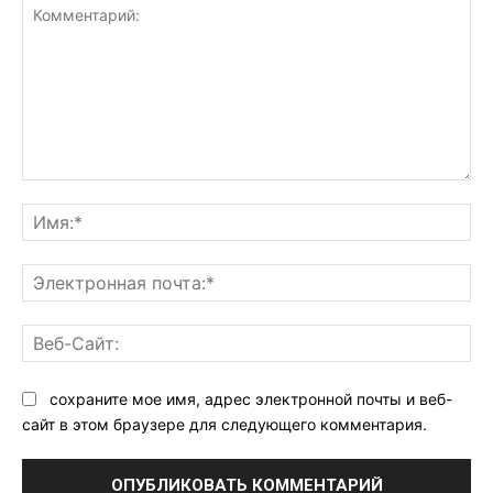
Комментарий:
Им
Эл
поч
Ве
Са
сохраните мое имя, адрес электронной почты и веб-
сайт в этом браузере для следующего комментария.