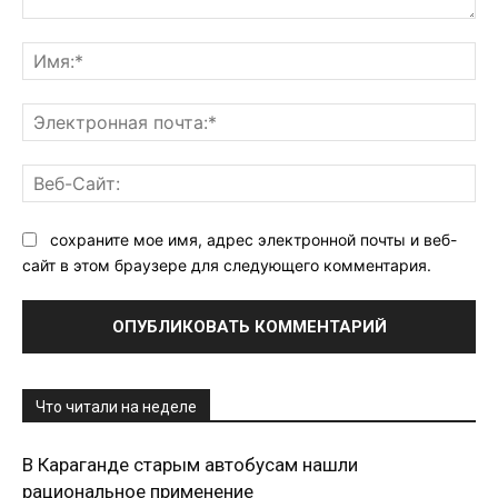
Комментарий:
Им
Эл
поч
Ве
Са
сохраните мое имя, адрес электронной почты и веб-
сайт в этом браузере для следующего комментария.
Что читали на неделе
В Караганде старым автобусам нашли
рациональное применение