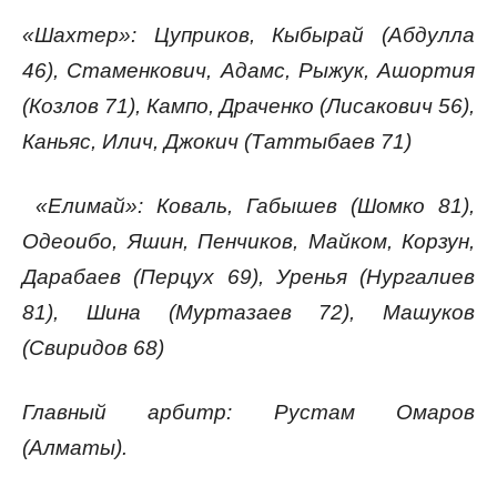
«Шахтер»: Цуприков, Кыбырай (Абдулла
46), Стаменкович, Адамс, Рыжук, Ашортия
(Козлов 71), Кампо, Драченко (Лисакович 56),
Каньяс, Илич, Джокич (Таттыбаев 71)
«Елимай»: Коваль, Габышев (Шомко 81),
Одеоибо, Яшин, Пенчиков, Майком, Корзун,
Дарабаев (Перцух 69), Уренья (Нургалиев
81), Шина (Муртазаев 72), Машуков
(Свиридов 68)
Главный арбитр: Рустам Омаров
(Алматы).