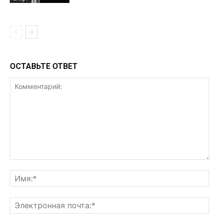
ОСТАВЬТЕ ОТВЕТ
Комментарий:
Им
Эл
поч