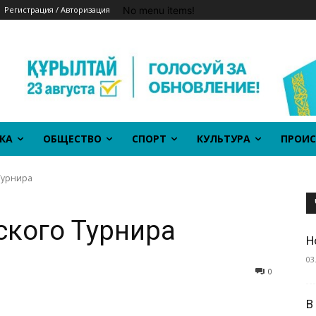
No menu items!
Регистрация / Авторизация
КА
ОБЩЕСТВО
СПОРТ
КУЛЬТУРА
ПРОИС
Турнира
ского Турнира
Н
03
0
В