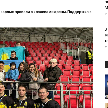
о
М
 «орлы» провели с хозяевами арены. Поддержка в
31
В
в
т
03