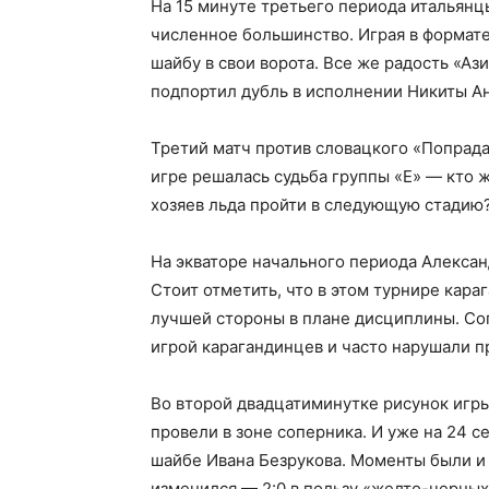
На 15 минуте третьего периода итальянц
численное большинство. Играя в формате
шайбу в свои ворота. Все же радость «Аз
подпортил дубль в исполнении Никиты Ано
Третий матч против словацкого «Попрада
игре решалась судьба группы «Е» — кто ж
хозяев льда пройти в следующую стадию
На экваторе начального периода Алекса
Стоит отметить, что в этом турнире кара
лучшей стороны в плане дисциплины. Соп
игрой карагандинцев и часто нарушали п
Во второй двадцатиминутке рисунок игр
провели в зоне соперника. И уже на 24 
шайбе Ивана Безрукова. Моменты были и 
изменился — 2:0 в пользу «желто-черных