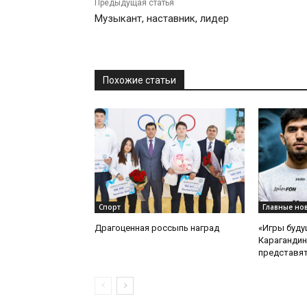
Предыдущая статья
Музыкант, наставник, лидер
Похожие статьи
Спорт
Главные но
Драгоценная россыпь наград
«Игры буду
Карагандин
представят