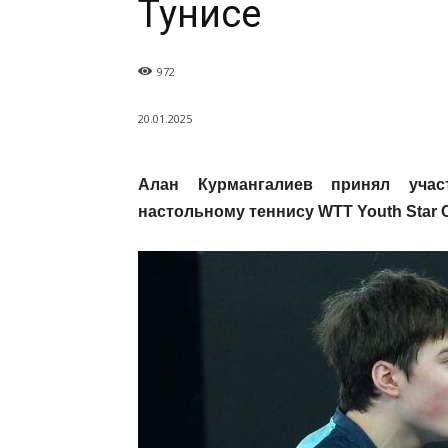
Тунисе
972
20.01.2025
Алан Курмангалиев принял уча
настольному теннису WTT Youth Star C