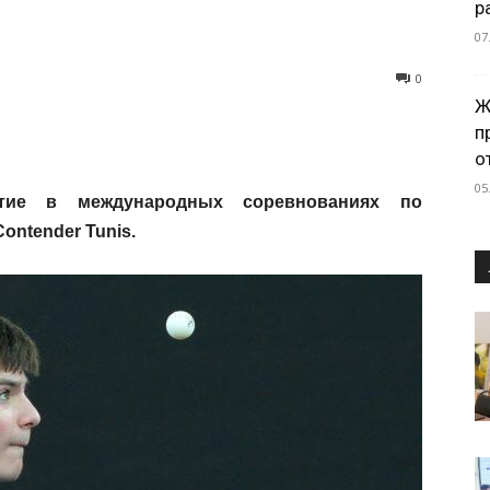
р
07
0
Ж
п
о
05
стие в международных соревнованиях по
ontender Tunis.