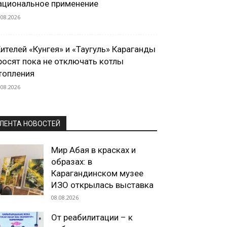
ациональное применение
.08.2026
ителей «Кунгея» и «Таугуль» Караганды
росят пока не отключать котлы
топления
.08.2026
ЛЕНТА НОВОСТЕЙ
Мир Абая в красках и
образах: в
Карагандинском музее
ИЗО открылась выставка
08.08.2026
От реабилитации – к