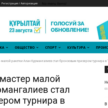
No menu items!
Регистрация / Авторизация
КА
ОБЩЕСТВО
СПОРТ
КУЛЬТУРА
ПРОИС
 малой ракетки Алан Курмангалиев стал бронзовым призером турнира в 
 мастер малой
Н
рмангалиев стал
03
ером турнира в
В