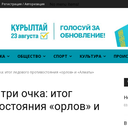
No menu items!
Регистрация / Авторизация
КА
ОБЩЕСТВО
СПОРТ
КУЛЬТУРА
ПРОИС
ка: итог ледового противостояния «орлов» и «Алматы»
три очка: итог
Н
остояния «орлов» и
03
В