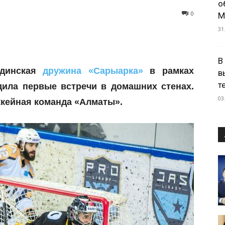
о
0
М
31
В
ндинская
дружина «Сарыарка»
в рамках
в
т
дила первые встречи в домашних стенах.
03
кейная команда «Алматы».