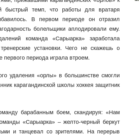
тями, прижавшими карагандинских «орлов» к
й быстрый темп, что работы для вратаря
ибавилось. В первом периоде он отразил
агодарность болельщики аплодировали ему.
удалений команда «Сарыарка» заработала
тренерские установки. Чего не скажешь о
е первого периода играла втроем.
ого удаления «орлы» в большинстве смогли
танник карагандинской школы хоккея защитник
оманду барабанным боем, скандируя: «Нам
команды «Сарыарка» – желто-черный беркут
ьми и танцевал со зрителями. На перерыв