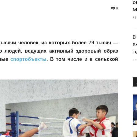
о
0
М
31
В
тысячи человек, из которых более 79 тысяч —
в
во людей, ведущих активный здоровый образ
т
чные
спортобъекты
. В том числе и в сельской
03