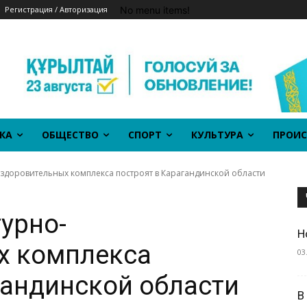
No menu items!
Регистрация / Авторизация
КА
ОБЩЕСТВО
СПОРТ
КУЛЬТУРА
ПРОИС
здоровительных комплекса построят в Карагандинской области
урно-
Н
х комплекса
03
гандинской области
В