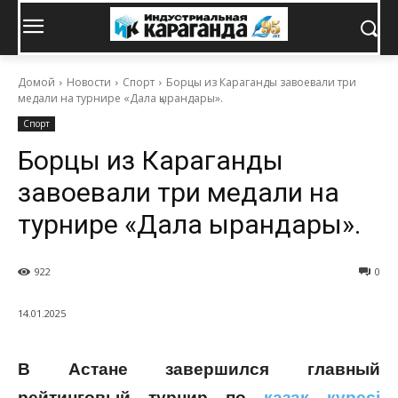
Домой
Новости
Спорт
Борцы из Караганды завоевали три
медали на турнире «Дала қырандары».
Спорт
Борцы из Караганды
завоевали три медали на
турнире «Дала қырандары».
922
0
14.01.2025
В Астане завершился главный
рейтинговый турнир по
қазақ күресі