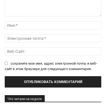
Комментарий:
Им
Эл
поч
Ве
Са
сохраните мое имя, адрес электронной почты и веб-
сайт в этом браузере для следующего комментария.
Что читали на неделе