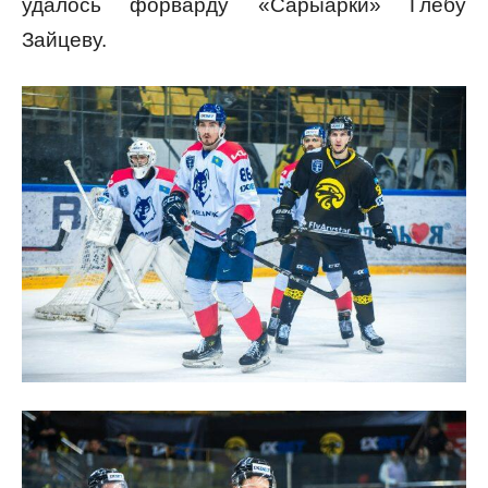
удалось форварду «Сарыарки» Глебу
Зайцеву.