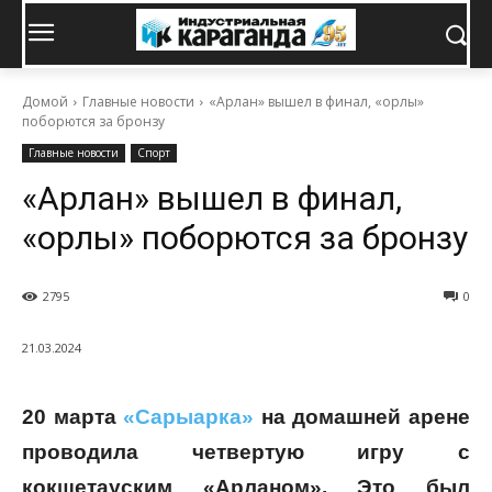
Домой
Главные новости
«Арлан» вышел в финал, «орлы»
поборются за бронзу
Главные новости
Спорт
«Арлан» вышел в финал,
«орлы» поборются за бронзу
2795
0
21.03.2024
20 марта
«Сарыарка»
на домашней арене
проводила четвертую игру с
кокшетауским «Арланом». Это был