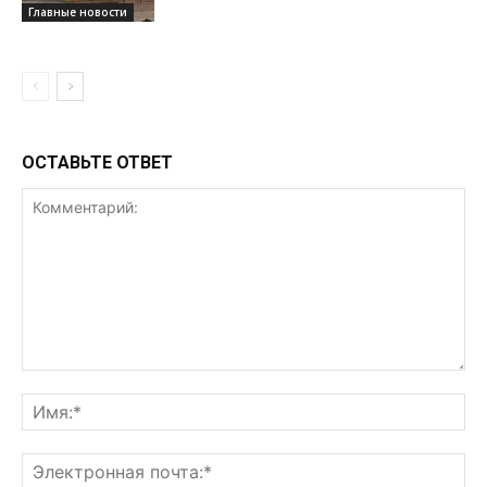
Главные новости
ОСТАВЬТЕ ОТВЕТ
Комментарий:
Им
Эл
поч