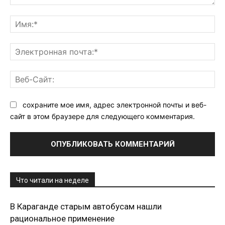
Комментарий:
Им
Эл
поч
Ве
Са
сохраните мое имя, адрес электронной почты и веб-
сайт в этом браузере для следующего комментария.
Что читали на неделе
В Караганде старым автобусам нашли
рациональное применение