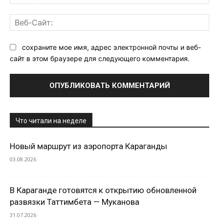
поч
Ве
Са
сохраните мое имя, адрес электронной почты и веб-
сайт в этом браузере для следующего комментария.
Что читали на неделе
Новый маршрут из аэропорта Караганды
03.08.2026
В Караганде готовятся к открытию обновленной
развязки Таттимбета — Муканова
31.07.2026