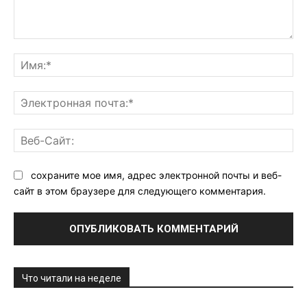
Комментарий:
Им
Эл
поч
Ве
Са
сохраните мое имя, адрес электронной почты и веб-
сайт в этом браузере для следующего комментария.
Что читали на неделе