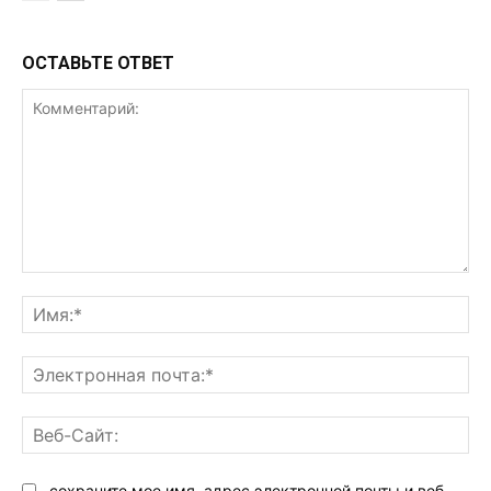
ОСТАВЬТЕ ОТВЕТ
Комментарий:
Им
Эл
поч
Ве
Са
сохраните мое имя, адрес электронной почты и веб-