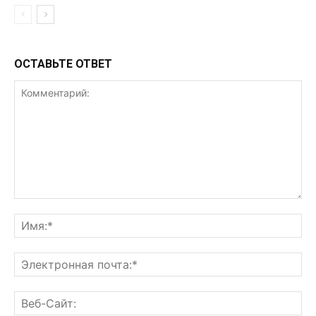
ОСТАВЬТЕ ОТВЕТ
Комментарий:
Им
Эл
поч
Ве
Са