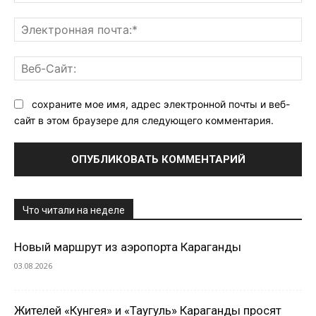
Эл
поч
Ве
Са
сохраните мое имя, адрес электронной почты и веб-
сайт в этом браузере для следующего комментария.
Что читали на неделе
Новый маршрут из аэропорта Караганды
03.08.2026
Жителей «Кунгея» и «Таугуль» Караганды просят