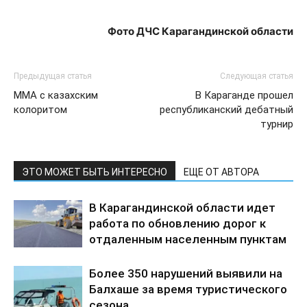
Фото ДЧС Карагандинской области
Предыдущая статья
Следующая статья
ММА с казахским
В Караганде прошел
колоритом
республиканский дебатный
турнир
ЭТО МОЖЕТ БЫТЬ ИНТЕРЕСНО
ЕЩЕ ОТ АВТОРА
В Карагандинской области идет
работа по обновлению дорог к
отдаленным населенным пунктам
Более 350 нарушений выявили на
Балхаше за время туристического
сезона