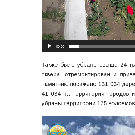
00:00
Также было убрано свыше 24 ты
сквера, отремонтирован и прив
памятник, посажено 131 034 дер
41 034 на территории городов и
убраны территории 125 водоемов 
В
и