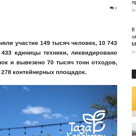
п
0
30
В
о
няли участие 149 тысяч человек, 10 743
М
 433 единицы техники, ликвидировано
31
ок и вывезено 70 тысяч тонн отходов,
и 278 контейнерных площадок.