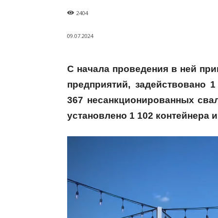
2404
09.07.2024
С начала проведения в ней при
предприятий, задействовано 1
367 несанкционированных свал
установлено 1 102 контейнера 
В
и
д
е
о
п
л