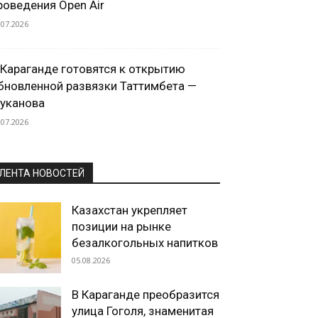
роведения Open Air
.07.2026
 Караганде готовятся к открытию
бновленной развязки Таттимбета —
уканова
.07.2026
ЛЕНТА НОВОСТЕЙ
Казахстан укрепляет
позиции на рынке
безалкогольных напитков
05.08.2026
В Караганде преобразится
улица Гоголя, знаменитая