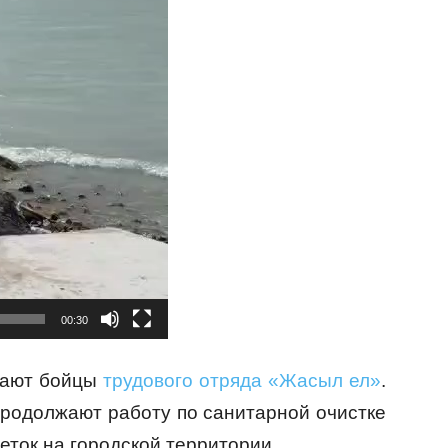
00:30
мают бойцы
трудового отряда «Жасыл ел»
.
продолжают работу по санитарной очистке
веток на городской территории.