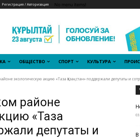
No menu items!
Регистрация / Авторизация
КА
ОБЩЕСТВО
СПОРТ
КУЛЬТУРА
ПРОИС
айоне экологическую акцию «Таза Қазақстан» поддержали депутаты и сот
ком районе
Н
кцию «Таза
03
ержали депутаты и
В