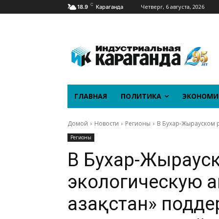
C
Четверг, 6 августа, 2026
18.9
Караганда
ГЛАВНАЯ
ПОЛИТИКА
ЭКОНОМИ
Домой
Новости
Регионы
В Бухар-Жырауском р
Регионы
В Бухар-Жыраус
экологическую а
Қазақстан» подд