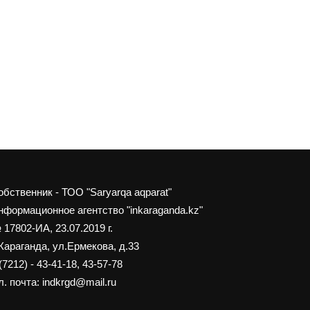
обственник - ТОО "Saryarqa aqparat"
нформационное агентство "inkaraganda.kz"
 17802-ИА, 23.07.2019 г.
 Караганда, ул.Ермекова, д.33
(7212) - 43-41-18, 43-57-78
. почта: indkrgd@mail.ru