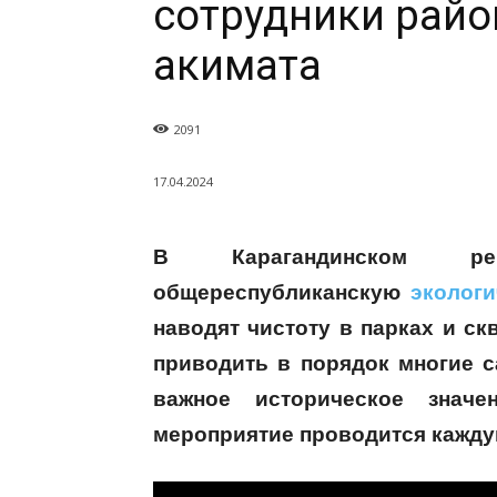
сотрудники райо
акимата
2091
17.04.2024
В Карагандинском рег
общереспубликанскую
эколог
наводят чистоту в парках и ск
приводить в порядок многие 
важное историческое значе
мероприятие проводится кажду