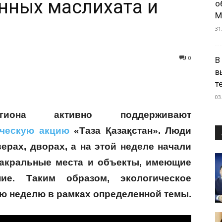
нных маслихата и
о
М
31
0
В
в
т
03
иона активно поддерживают
ическую акцию
«Таза Қазақстан». Люди
верах, дворах, а на этой неделе начали
сакральные места и объекты, имеющие
ние. Таким образом, экологическое
ю неделю в рамках определенной темы.