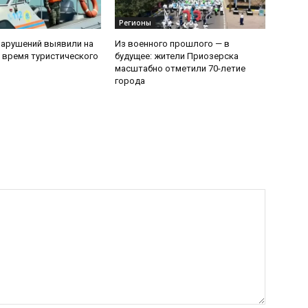
Регионы
нарушений выявили на
Из военного прошлого — в
 время туристического
будущее: жители Приозерска
масштабно отметили 70-летие
города