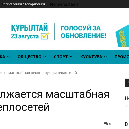
No menu items!
Регистрация / Авторизация
КА
ОБЩЕСТВО
СПОРТ
КУЛЬТУРА
ПРОИС
ется масштабная реконструкция теплосетей
олжается масштабная
Н
еплосетей
03
В
0