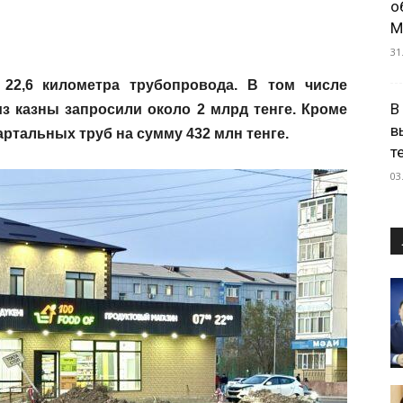
о
М
31
22,6 километра трубопровода. В том числе
В
из казны запросили около 2 млрд тенге. Кроме
в
артальных труб на сумму 432 млн тенге.
т
03