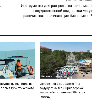
Следующая статья
ь
Инструменты для расцвета: на какие меры
государственной поддержки могут
рассчитывать начинающие бизнесмены?
Регионы
нарушений выявили на
Из военного прошлого — в
 время туристического
будущее: жители Приозерска
масштабно отметили 70-летие
города