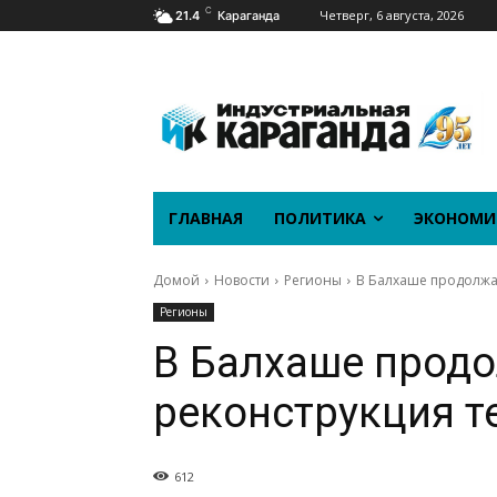
C
Четверг, 6 августа, 2026
21.4
Караганда
ГЛАВНАЯ
ПОЛИТИКА
ЭКОНОМИ
Домой
Новости
Регионы
В Балхаше продолжа
Регионы
В Балхаше прод
реконструкция т
612