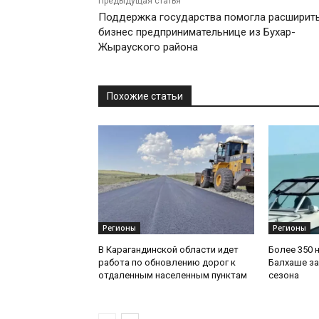
Предыдущая статья
Поддержка государства помогла расширит
бизнес предпринимательнице из Бухар-
Жырауского района
Похожие статьи
Регионы
Регионы
В Карагандинской области идет
Более 350 
работа по обновлению дорог к
Балхаше за
отдаленным населенным пунктам
сезона