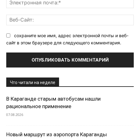
Эл
поч
Ве
Са
сохраните мое имя, адрес электронной почты и веб-
сайт в этом браузере для следующего комментария.
Что читали на неделе
В Караганде старым автобусам нашли
рациональное применение
07.08.2026
Новый маршрут из аэропорта Караганды