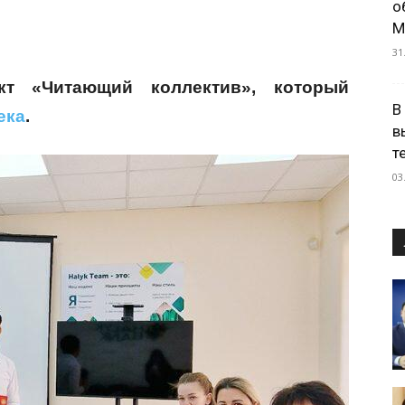
о
М
31
кт «Читающий коллектив», который
В
ека
.
в
т
03