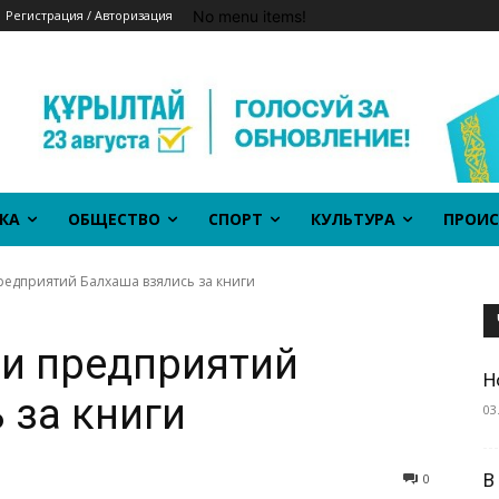
No menu items!
Регистрация / Авторизация
КА
ОБЩЕСТВО
СПОРТ
КУЛЬТУРА
ПРОИС
редприятий Балхаша взялись за книги
и предприятий
Н
 за книги
03
В
0