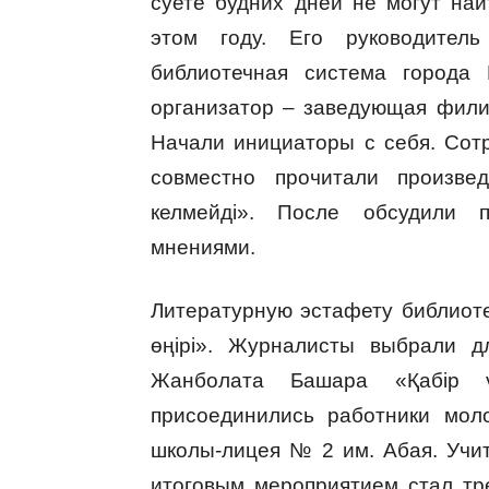
суете будних дней не могут най
этом году. Его руководител
библиотечная система города
организатор – заведующая фили
Начали инициаторы с себя. Сот
совместно прочитали произвед
келмейді». После обсудили п
мнениями.
Литературную эстафету библиот
өңірі». Журналисты выбрали д
Жанболата Башара «Қабір ү
присоединились работники мол
школы-лицея № 2 им. Абая. Учит
итоговым мероприятием стал тр