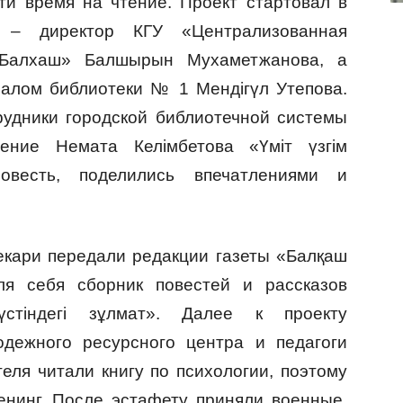
ти время на чтение. Проект стартовал в
ь – директор КГУ «Централизованная
 Балхаш» Балшырын Мухаметжанова, а
алом библиотеки № 1 Мендігүл Утепова.
рудники городской библиотечной системы
ение Немата Келімбетова «Үміт үзгім
овесть, поделились впечатлениями и
екари передали редакции газеты «Балқаш
ля себя сборник повестей и рассказов
стіндегі зұлмат». Далее к проекту
одежного ресурсного центра и педагоги
еля читали книгу по психологии, поэтому
енинг. После эстафету приняли военные,