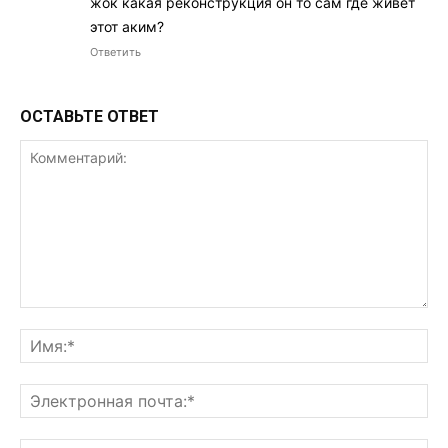
жок какая реконструкция он то сам где живёт
этот аким?
Ответить
ОСТАВЬТЕ ОТВЕТ
Комментарий:
Им
Эл
поч