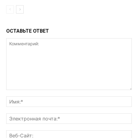
ОСТАВЬТЕ ОТВЕТ
Комментарий:
Им
Эл
поч
Ве