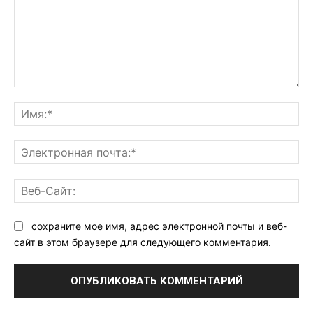
Комментарий:
Им
Эл
поч
Ве
Са
сохраните мое имя, адрес электронной почты и веб-
сайт в этом браузере для следующего комментария.