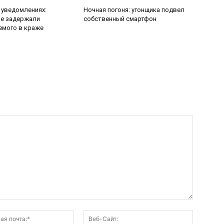
 уведомлениях:
Ночная погоня: угонщика подвел
ие задержали
собственный смартфон
емого в краже
Электронная
Веб-