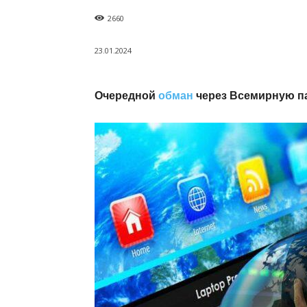
2660
23.01.2024
Очередной
обман
через Всемирную па