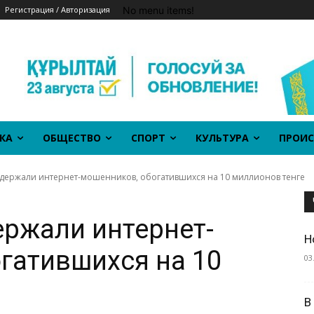
No menu items!
Регистрация / Авторизация
КА
ОБЩЕСТВО
СПОРТ
КУЛЬТУРА
ПРОИС
адержали интернет-мошенников, обогатившихся на 10 миллионов тенге
ержали интернет-
Н
гатившихся на 10
03
В