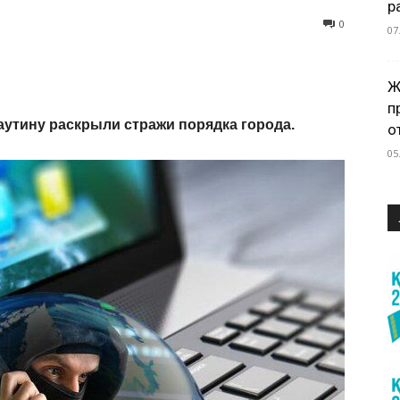
р
0
07
Ж
п
утину раскрыли стражи порядка города.
о
05